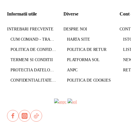
Informatii utile
Diverse
Cont 
INTREBARI FRECVENTE
DESPRE NOI
CONT
CUM COMAND - TRANSPORT - PLATA
HARTA SITE
IST
POLITICA DE CONFIDENTIALITATE
POLITICA DE RETUR
LIS
TERMENI SI CONDITII
PLATFORMA SOL
NE
PROTECTIA DATELOR CU CARACTER PERSONAL
ANPC
CONFIDENTIALITATE GDPR
POLITICA DE COOKIES