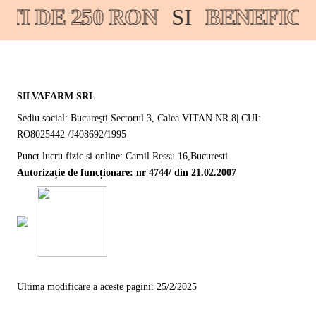
I DE 250 RON
SI
BENEFICI
SILVAFARM SRL
Sediu social: Bucureşti Sectorul 3, Calea VITAN NR.8| CUI:
RO8025442 /J408692/1995
Punct lucru fizic si online: Camil Ressu 16,Bucuresti
Autorizație de funcționare: nr 4744/ din 21.02.2007
Ultima modificare a aceste pagini: 25/2/2025