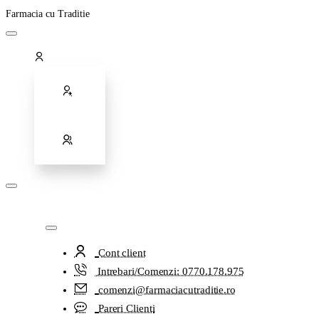
Farmacia cu Traditie
Cont client
Intrebari/Comenzi: 0770.178.975
comenzi@farmaciacutraditie.ro
Pareri Clienti