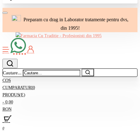
Preparam cu drag in Laborator tratamente pentru dvs,
din 1995!
Cautare...
COS
CUMPARATURI
0
PRODUS(E)
- 0,00
RON
0