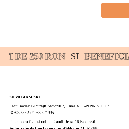
I DE 250 RON
SI
BENEFICI
SILVAFARM SRL
Sediu social: Bucureşti Sectorul 3, Calea VITAN NR.8| CUI:
RO8025442 /J408692/1995
Punct lucru fizic si online: Camil Ressu 16,Bucuresti
Autorizație de funcționare: nr 4744/ din 21.02.2007