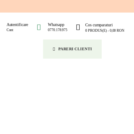
Autentificare
Whatsapp
Cos cumparaturi
Cont
0770.178.975
0 PRODUS(E) - 0,00 RON
CONTACT
PARERI CLIENTI