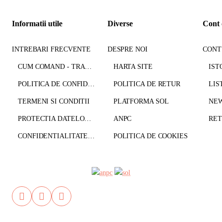
Informatii utile
Diverse
Cont 
INTREBARI FRECVENTE
DESPRE NOI
CONT
CUM COMAND - TRANSPORT - PLATA
HARTA SITE
IST
POLITICA DE CONFIDENTIALITATE
POLITICA DE RETUR
LIS
TERMENI SI CONDITII
PLATFORMA SOL
NE
PROTECTIA DATELOR CU CARACTER PERSONAL
ANPC
CONFIDENTIALITATE GDPR
POLITICA DE COOKIES