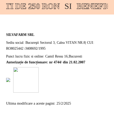
TI DE 250 RON
SI
BENEFICI
SILVAFARM SRL
Sediu social: Bucureşti Sectorul 3, Calea VITAN NR.8| CUI:
RO8025442 /J408692/1995
Punct lucru fizic si online: Camil Ressu 16,Bucuresti
Autorizație de funcționare: nr 4744/ din 21.02.2007
Ultima modificare a aceste pagini: 25/2/2025