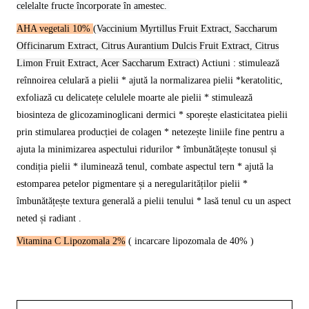
celelalte fructe încorporate în amestec.
AHA vegetali 10%
(
Vaccinium Myrtillus Fruit Extract, Saccharum
Officinarum Extract, Citrus Aurantium Dulcis Fruit Extract, Citrus
Limon Fruit Extract, Acer Saccharum Extract
) Actiuni : stimulează
reînnoirea celulară a pielii * ajută la normalizarea pielii *keratolitic,
exfoliază cu delicatețe celulele moarte ale pielii * stimulează
biosinteza de glicozaminoglicani dermici * sporește elasticitatea pielii
prin stimularea producției de colagen * netezește liniile fine pentru a
ajuta la minimizarea aspectului ridurilor * îmbunătățește tonusul și
condiția pielii * iluminează tenul, combate aspectul tern * ajută la
estomparea petelor pigmentare și a neregularităților pielii *
îmbunătățește textura generală a pielii tenului * lasă tenul cu un aspect
neted și radiant .
Vitamina C Lipozomala 2%
( incarcare lipozomala de 40% )