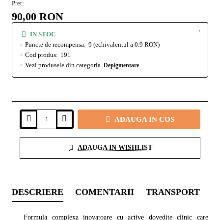
Pret:
90,00 RON
IN STOC
Puncte de recompensa:
9
(echivalentul a 0.9 RON)
Cod produs:
191
Vezi produsele din categoria
Depigmentare
ADAUGA IN COS
ADAUGA IN WISHLIST
DESCRIERE
COMENTARII
TRANSPORT
I
Formula complexa inovatoare cu active dovedite clinic care