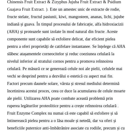
Chinensis Fruit Extract & Zizyphus Jujuba Fruit Extract & Psidium
Guajava Fruit Extract. ).
Este un amestec unic de extracte de rodie,
fructe stelate, fructul pasiunii, kiwi, mangosteen, ananas, lichi, jujube
indiană și guava. În timpul procesului de fabricație, alfa hidroxiacizii
(AHA) și proteazele sunt izolate în mod natural din fructe. Aceste
componente sunt capabile să exfoliere delicat, dar eficient pielea
pentru a oferi proprietăți de catifelare instantanee. Se înțelege că AHA
slăbesc atașamentele corneocitelor și reduc coeziunea celulară la
nivelul inferior al stratului cornos pentru a promova reînnoirea
celulară. Pe măsură ce se generează celule noi ale pielii, celulele mai
vechi se desprind pentru a dezvălui o estetică cu aspect mai fin.
Factori precum daunele solare, vârsta și stresul mediului determină
încetinirea acestui proces, ceea ce duce la acumularea de celule moarte
ale pielii. Utilizarea AHA poate combate această problemă prin
ruperea legăturilor proteolitice pentru a crește reînnoirea celulară .
Fruit Enzyme Complex nu numai că este capabil să exfoliere și să
întinerească pielea pentru a o lăsa moale și netedă, dar va oferi și
beneficiile puternice anti-îmbătrânire asociate cu rodiile, precum și cu