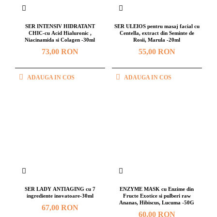
SER INTENSIV HIDRATANT
SER ULEIOS pentru masaj facial cu
CHIC-cu Acid Hialuronic ,
Centella, extract din Seminte de
Niacinamida si Colagen -30ml
Rosii, Marula -20ml
73,00 RON
55,00 RON
ADAUGA IN COS
ADAUGA IN COS
SER LADY ANTIAGING cu 7
ENZYME MASK cu Enzime din
ingrediente inovatoare-30ml
Fructe Exotice si pulberi raw
Ananas, Hibiscus, Lucuma -50G
67,00 RON
60,00 RON