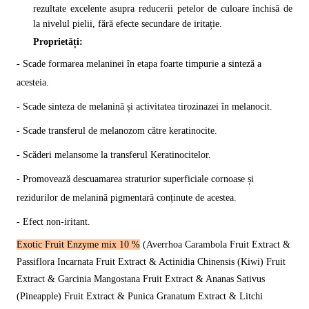
rezultate excelente asupra reducerii petelor de culoare închisă de
la nivelul pielii, fără efecte secundare de iritație.
Proprietăți:
- Scade formarea melaninei în etapa foarte timpurie a sinteză a
acesteia.
- Scade sinteza de melanină și activitatea tirozinazei în melanocit.
- Scade transferul de melanozom către keratinocite.
- Scăderi melansome la transferul Keratinocitelor.
- Promovează descuamarea straturior superficiale cornoase și
rezidurilor de melanină pigmentară conținute de acestea.
- Efect non-iritant.
Exotic Fruit Enzyme mix 10 %
(Averrhoa Carambola Fruit Extract &
Passiflora Incarnata Fruit Extract & Actinidia Chinensis (Kiwi) Fruit
Extract & Garcinia Mangostana Fruit Extract & Ananas Sativus
(Pineapple) Fruit Extract & Punica Granatum Extract & Litchi