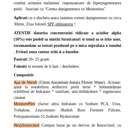
combat actiunea melaninei raspunzatoare de hiperpigmentarea
pielii. Asociati cu “Crema depigmentara cu Melatonina”.
Aplicati
cu o discheta seara inaintea cremei depigmentare cu circa
30min. Ziua folositi
SPF obligatoriu
!
ATENTIE
datorita concentratiei ridicate a acizilor alpha
(10%) este posbil sa simtiti furnicaturi si tenul sa se irite usor,
recomandam sa testati produsul pe o mica suprafata a tenului
. Evitati zona contur ochi si a buzelor.
Pastrati
20- 25 grade.
Folositi
in termen de 6 luni / deschidere.
Compozitie
:
Apa de Neroli
(
Citrus Aurantium Amara Flower Water
). Actiune:
ajută la restabilirea strălucirii pielii terne * îmbunătățește
echilibrul de hidratare * tonifiant, anti-îmbătrânire * regenerator
cutanat
MoisturePlex
(factor ultra hidratant cu
Sodium PCA, Urea,
Trehalose,
Leuconostoc /Radish Root
Ferment Filtrate,
Polyquaternium-51,Sodium Hyaluronate
Hexylresorcinol
Compus bazat pe un derivat de Rezorcinol, cu