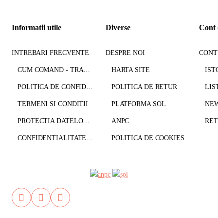
Informatii utile
Diverse
Cont 
INTREBARI FRECVENTE
DESPRE NOI
CONT
CUM COMAND - TRANSPORT - PLATA
HARTA SITE
IST
POLITICA DE CONFIDENTIALITATE
POLITICA DE RETUR
LIS
TERMENI SI CONDITII
PLATFORMA SOL
NE
PROTECTIA DATELOR CU CARACTER PERSONAL
ANPC
CONFIDENTIALITATE GDPR
POLITICA DE COOKIES