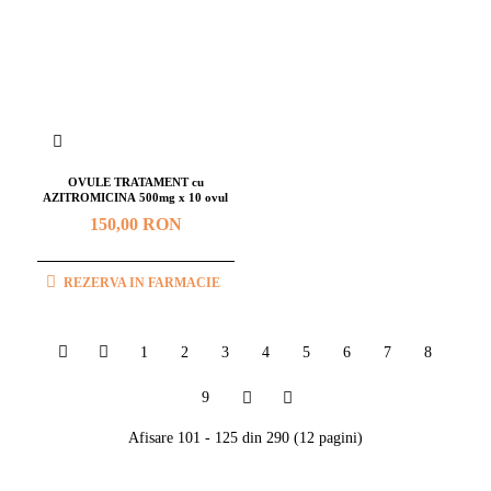
OVULE TRATAMENT cu
AZITROMICINA 500mg x 10 ovul
150,00 RON
REZERVA IN FARMACIE
1
2
3
4
5
6
7
8
9
Afisare 101 - 125 din 290 (12 pagini)