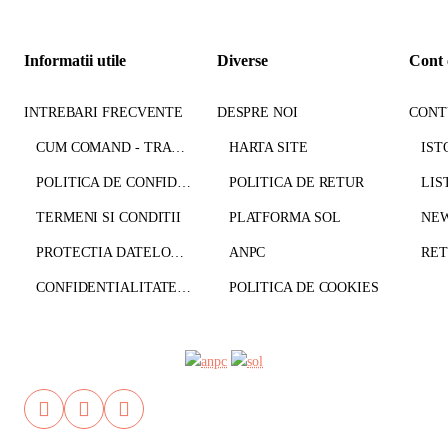
Informatii utile
Diverse
Cont 
INTREBARI FRECVENTE
DESPRE NOI
CONT
CUM COMAND - TRANSPORT - PLATA
HARTA SITE
IST
POLITICA DE CONFIDENTIALITATE
POLITICA DE RETUR
LIS
TERMENI SI CONDITII
PLATFORMA SOL
NE
PROTECTIA DATELOR CU CARACTER PERSONAL
ANPC
CONFIDENTIALITATE GDPR
POLITICA DE COOKIES