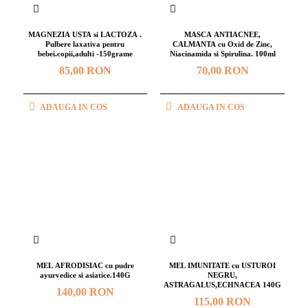
MAGNEZIA USTA si LACTOZA .
MASCA ANTIACNEE,
Pulbere laxativa pentru
CALMANTA cu Oxid de Zinc,
bebei.copii,adulti -150grame
Niacinamida si Spirulina. 100ml
85,00 RON
70,00 RON
ADAUGA IN COS
ADAUGA IN COS
MEL AFRODISIAC cu pudre
MEL IMUNITATE cu USTUROI
ayurvedice si asiatice.140G
NEGRU,
ASTRAGALUS,ECHNACEA 140G
140,00 RON
115,00 RON