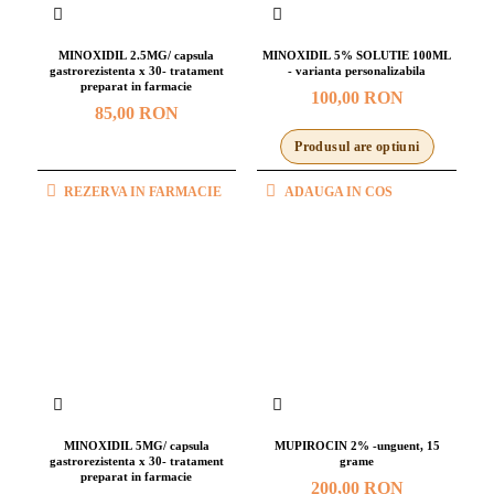
MINOXIDIL 2.5MG/ capsula
MINOXIDIL 5% SOLUTIE 100ML
gastrorezistenta x 30- tratament
- varianta personalizabila
preparat in farmacie
100,00 RON
85,00 RON
Produsul are optiuni
REZERVA IN FARMACIE
ADAUGA IN COS
MINOXIDIL 5MG/ capsula
MUPIROCIN 2% -unguent, 15
gastrorezistenta x 30- tratament
grame
preparat in farmacie
200,00 RON