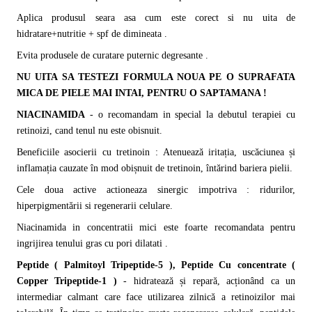
Aplica produsul seara asa cum este corect si nu uita de
hidratare+nutritie + spf de dimineata .
Evita produsele de curatare puternic degresante .
NU UITA SA TESTEZI FORMULA NOUA PE O SUPRAFATA
MICA DE PIELE MAI INTAI, PENTRU O SAPTAMANA !
NIACINAMIDA
- o recomandam in special la debutul terapiei cu
retinoizi, cand tenul nu este obisnuit.
Beneficiile asocierii cu tretinoin :
Atenuează iritația, uscăciunea și
inflamația cauzate în mod obișnuit de tretinoin, întărind bariera pielii.
Cele doua active actioneaza sinergic impotriva : ridurilor,
hiperpigmentării si regenerarii celulare.
Niacinamida in concentratii mici este foarte recomandata pentru
ingrijirea tenului gras cu pori dilatati .
Peptide ( Palmitoyl Tripeptide-5 ), Peptide Cu concentrate (
Copper Tripeptide-1 )
- hidratează și repară, acționând ca un
intermediar calmant care face utilizarea zilnică a retinoizilor mai