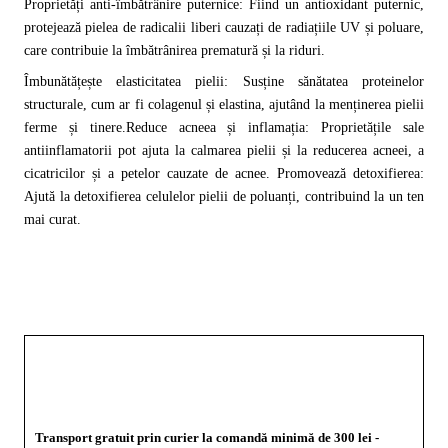
Proprietăți anti-îmbătrânire puternice: Fiind un antioxidant puternic,
protejează pielea de radicalii liberi cauzați de radiațiile UV și poluare,
care contribuie la îmbătrânirea prematură și la riduri.
Îmbunătățește elasticitatea pielii: Susține sănătatea proteinelor
structurale, cum ar fi colagenul și elastina, ajutând la menținerea pielii
ferme și tinere.
Reduce acneea și inflamația: Proprietățile sale
antiinflamatorii pot ajuta la calmarea pielii și la reducerea acneei, a
cicatricilor și a petelor cauzate de acnee.
Promovează detoxifierea:
Ajută la detoxifierea celulelor pielii de poluanți, contribuind la un ten
mai curat.
Transport gratuit prin curier la comandă minimă de 300 lei -