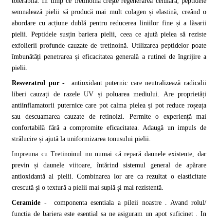
tolerabilă. În timp ce tretinoina crește regenerarea celulară, peptidele
semnalează pielii să producă mai mult colagen și elastină, creând o
abordare cu acțiune dublă pentru reducerea liniilor fine și a lăsarii
pielii. Peptidele susțin bariera pielii, ceea ce ajută pielea să reziste
exfolierii profunde cauzate de tretinoină. Utilizarea peptidelor poate
îmbunătăți penetrarea și eficacitatea generală a rutinei de îngrijire a
pielii.
Resveratrol pur
-
antioxidant puternic care neutralizează radicalii
liberi cauzați de razele UV și poluarea mediului. Are proprietăți
antiinflamatorii puternice care pot calma pielea și pot reduce roșeața
sau descuamarea cauzate de retinoizi. Permite o experiență mai
confortabilă fără a compromite eficacitatea. Adaugă un impuls de
strălucire și ajută la uniformizarea tonusului pielii.
Impreuna cu Tretinoinul nu numai că repară daunele existente, dar
previn și daunele viitoare, întărind sistemul general de apărare
antioxidantă al pielii. Combinarea lor are ca rezultat o elasticitate
crescută și o textură a pielii mai suplă și mai rezistentă.
Ceramide
- componenta esentiala a pileii noastre . Avand rolul/
functia de bariera este esential sa ne asiguram un apot suficinet . In