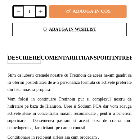
ADAUGA IN COS
ADAUGA IN WISHLIST
DESCRIERE
COMENTARII
TRANSPORT
INTREBA
Stim ca iubesti cremele noastre cu Tretinoin de aceea ne-am gandit sa
iti oferim posibilitatea de a-ti personaliza formula cu activele preferate
din lista noastra propusa.
Vom folosi in continuare Tretinoin pur si complexul nostru de
hidratare pe baza de Hialuron, Uree si Sodium PCA dar vom adauga
activele alese in concentratii maxim recomandate , pentru a beneficii
superioare . Deasemenea pastram si aceasi baza de crema non-
comedogenica, fara iritanti pe care o cunosti.
Conditionare in recipient airless asa cum procedam .