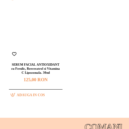
SERUM FACIAL ANTIOXIDANT
cu Ferulic, Resveratrol si Vitamina
C Lipozomala. 30ml
125,00 RON
ADAUGA IN COS
COMANDA