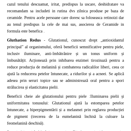
cazul tenului descuamat, iritat, predispus la uscare, deshidratare va
recomandam sa includeti in rutina dvs zilnica produse pe baza de
ceramide. Pentru acele persoane care doresc sa foloseasca retinoizi dar
au tenul predispus la cele de mai sus, asocierea de Ceramide in
formula este benefica .
Gluthation Redus
- Glutationul, cunoscut drept „antioxidantul
principal” al organismului, oferă beneficii semnificative pentru piele,
inclusiv iluminare, anti-îmbătrânire și un tonus uniform și
îmbunătățit. Acționează prin inhibarea enzimei tirozinază pentru a
reduce producția de melanină și combaterea radicalilor liberi, ceea ce
ajută la reducerea petelor întunecate, a ridurilor și a acneei. Se aplică
adesea prin seruri topice sau se administrează oral pentru a spori
strălucirea și elasticitatea pielii.
Beneficii cheie ale glutationului pentru piele :
Iluminarea pielii și
uniformitatea tonusului: Glutationul ajută la estomparea petelor
întunecate, a hiperpigmentării și a melasmei prin reglarea producției
de pigment (trecerea de la eumelanină închisă la culoare la
feomelanină deschisă).