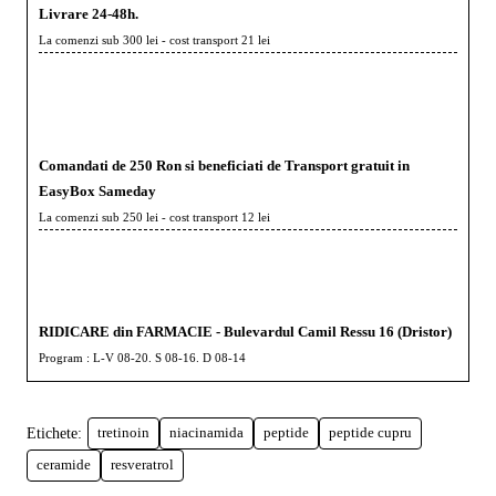
Livrare 24-48h.
La comenzi sub 300 lei - cost transport 21 lei
Comandati de 250 Ron si beneficiati de Transport gratuit in
EasyBox Sameday
La comenzi sub 250 lei - cost transport 12 lei
RIDICARE din FARMACIE - Bulevardul Camil Ressu 16 (Dristor)
Program : L-V 08-20. S 08-16. D 08-14
Etichete:
tretinoin
niacinamida
peptide
peptide cupru
ceramide
resveratrol