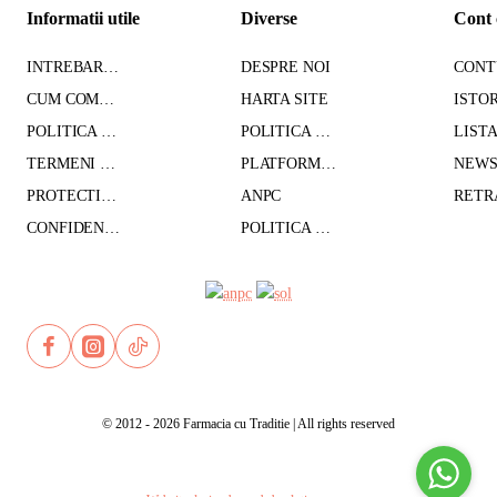
Informatii utile
Diverse
Cont 
INTREBARI FRECVENTE
DESPRE NOI
CUM COMAND - TRANSPORT - PLATA
HARTA SITE
POLITICA DE CONFIDENTIALITATE
POLITICA DE RETUR
TERMENI SI CONDITII
PLATFORMA SOL
PROTECTIA DATELOR CU CARACTER PERSONAL
ANPC
CONFIDENTIALITATE GDPR
POLITICA DE COOKIES
© 2012 - 2026 Farmacia cu Traditie | All rights reserved