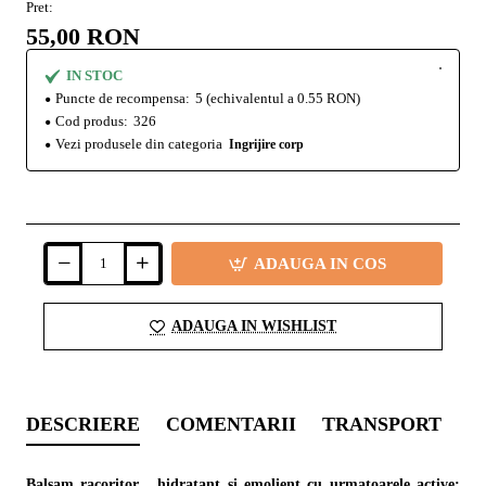
Pret:
55,00 RON
IN STOC
Puncte de recompensa:
5
(echivalentul a 0.55 RON)
Cod produs:
326
Vezi produsele din categoria
Ingrijire corp
ADAUGA IN COS
ADAUGA IN WISHLIST
DESCRIERE
COMENTARII
TRANSPORT
I
Balsam racoritor , hidratant si emolient cu urmatoarele active: