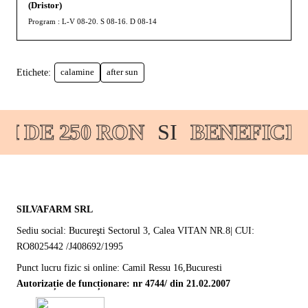
(Dristor)
Program : L-V 08-20. S 08-16. D 08-14
Etichete:
calamine
after sun
 DE 250 RON
SI
BENEFICIA
SILVAFARM SRL
Sediu social: Bucureşti Sectorul 3, Calea VITAN NR.8| CUI:
RO8025442 /J408692/1995
Punct lucru fizic si online: Camil Ressu 16,Bucuresti
Autorizație de funcționare: nr 4744/ din 21.02.2007