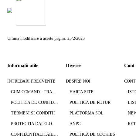
Ultima modificare a aceste pagini: 25/2/2025
Informatii utile
Diverse
Cont 
INTREBARI FRECVENTE
DESPRE NOI
CONT
CUM COMAND - TRANSPORT - PLATA
HARTA SITE
IST
POLITICA DE CONFIDENTIALITATE
POLITICA DE RETUR
LIS
TERMENI SI CONDITII
PLATFORMA SOL
NE
PROTECTIA DATELOR CU CARACTER PERSONAL
ANPC
CONFIDENTIALITATE GDPR
POLITICA DE COOKIES