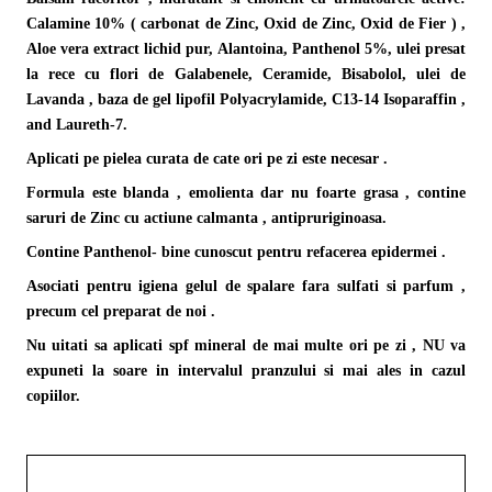
Calamine 10% ( carbonat de Zinc, Oxid de Zinc, Oxid de Fier ) ,
Aloe vera extract lichid pur, Alantoina, Panthenol 5%, ulei presat
la rece cu flori de Galabenele, Ceramide, Bisabolol, ulei de
Lavanda , baza de gel lipofil Polyacrylamide, C13-14 Isoparaffin ,
and Laureth-7.
Aplicati pe pielea curata de cate ori pe zi este necesar .
Formula este blanda , emolienta dar nu foarte grasa , contine
saruri de Zinc cu actiune calmanta , antipruriginoasa.
Contine Panthenol- bine cunoscut pentru refacerea epidermei .
Asociati pentru igiena gelul de spalare fara sulfati si parfum ,
precum cel preparat de noi .
Nu uitati sa aplicati spf mineral de mai multe ori pe zi , NU va
expuneti la soare in intervalul pranzului si mai ales in cazul
copiilor.