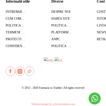
Informatii utile
Diverse
Cont 
INTREBARI FRECVENTE
DESPRE NOI
CUM COMAND - TRANSPORT - PLATA
HARTA SITE
POLITICA DE CONFIDENTIALITATE
POLITICA DE RETUR
TERMENI SI CONDITII
PLATFORMA SOL
PROTECTIA DATELOR CU CARACTER PERSONAL
ANPC
CONFIDENTIALITATE GDPR
POLITICA DE COOKIES
© 2012 - 2026 Farmacia cu Traditie | All rights reserved
Website design by web-bsolutions.com