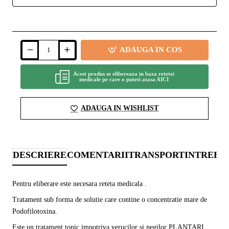
ADAUGA IN COS
Acest produs se elibereaza in baza retetei
medicale pe care o puteti atasa AICI
ADAUGA IN WISHLIST
DESCRIERE
COMENTARII
TRANSPORT
INTREBA
Pentru eliberare este necesara reteta medicala .
Tratament sub forma de solutie care contine o concentratie mare de
Podofilotoxina.
Este un tratament topic impotriva verucilor si negilor PLANTARI ,