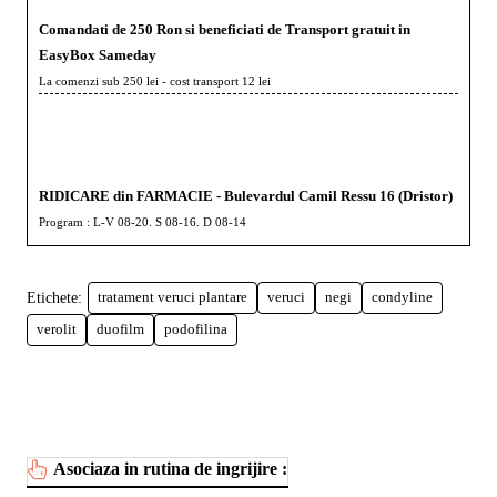
Comandati de 250 Ron si beneficiati de Transport gratuit in
EasyBox Sameday
La comenzi sub 250 lei - cost transport 12 lei
RIDICARE din FARMACIE - Bulevardul Camil Ressu 16 (Dristor)
Program : L-V 08-20. S 08-16. D 08-14
Etichete:
tratament veruci plantare
veruci
negi
condyline
verolit
duofilm
podofilina
Asociaza in rutina de ingrijire :