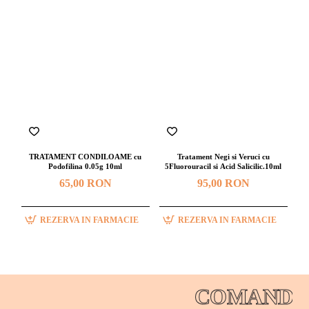
TRATAMENT CONDILOAME cu
Tratament Negi si Veruci cu
Podofilina 0.05g 10ml
5Fluorouracil si Acid Salicilic.10ml
65,00 RON
95,00 RON
REZERVA IN FARMACIE
REZERVA IN FARMACIE
COMANDAT