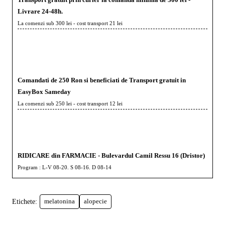
Livrare 24-48h.
La comenzi sub 300 lei - cost transport 21 lei
Comandati de 250 Ron si beneficiati de Transport gratuit in
EasyBox Sameday
La comenzi sub 250 lei - cost transport 12 lei
RIDICARE din FARMACIE - Bulevardul Camil Ressu 16 (Dristor)
Program : L-V 08-20. S 08-16. D 08-14
Etichete:
melatonina
alopecie