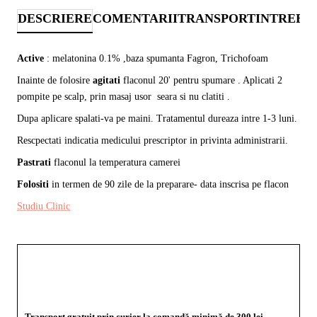
DESCRIERE
COMENTARII
TRANSPORT
INTREBA
Active
: melatonina 0.1% ,baza spumanta Fagron, Trichofoam
Inainte de folosire
agitati
flaconul 20' pentru spumare . Aplicati 2
pompite pe scalp, prin masaj usor seara si nu clatiti .
Dupa aplicare spalati-va pe maini. Tratamentul dureaza intre 1-3 luni.
Rescpectati indicatia medicului prescriptor in privinta administrarii.
Pastrati
flaconul la temperatura camerei
Folositi
in termen de 90 zile de la preparare- data inscrisa pe flacon
Studiu Clinic
Transport gratuit prin curier la comandă minimă de 300 lei -