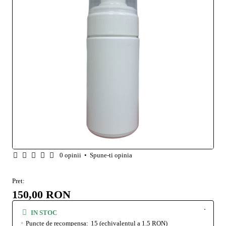
0 opinii
•
Spune-ti opinia
Pret:
150,00 RON
IN STOC
Puncte de recompensa:
15
(echivalentul a 1.5 RON)