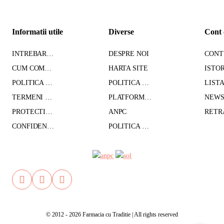
Informatii utile
Diverse
Cont 
INTREBARI FRECVENTE
DESPRE NOI
CUM COMAND - TRANSPORT - PLATA
HARTA SITE
POLITICA DE CONFIDENTIALITATE
POLITICA DE RETUR
TERMENI SI CONDITII
PLATFORMA SOL
PROTECTIA DATELOR CU CARACTER PERSONAL
ANPC
CONFIDENTIALITATE GDPR
POLITICA DE COOKIES
© 2012 - 2026 Farmacia cu Traditie | All rights reserved