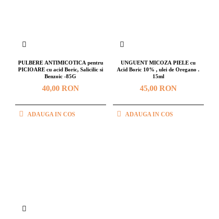
PULBERE ANTIMICOTICA pentru
UNGUENT MICOZA PIELE cu
PICIOARE cu acid Boric, Salicilic si
Acid Boric 10% , ulei de Oregano .
Benzoic -85G
15ml
40,00 RON
45,00 RON
ADAUGA IN COS
ADAUGA IN COS