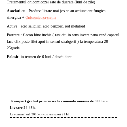
Tratamentul onicomicozei este de duarata (luni de zile)
Asociati
cu : Produse listate mai jos ce au actiune antifungica
sinergica +
Onicomicoza-crema
Active : acid salicilic, acid benzoic, iod metaloid
Pastrare : flacon bine inchis ( rasuciti in sens invers pana cand capacul
face clik peste filet apoi in sensul strabgerii ) la temperatura 20-
25grade
Folositi
in termen de 6 luni / deschidere
Transport gratuit prin curier la comandă minimă de 300 lei -
Livrare 24-48h.
La comenzi sub 300 lei - cost transport 21 lei