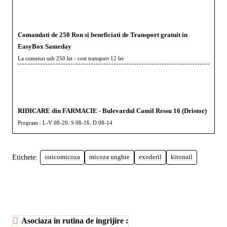
Comandati de 250 Ron si beneficiati de Transport gratuit in
EasyBox Sameday
La comenzi sub 250 lei - cost transport 12 lei
RIDICARE din FARMACIE - Bulevardul Camil Ressu 16 (Dristor)
Program : L-V 08-20. S 08-16. D 08-14
Etichete:
onicomicoza
micoza unghie
exoderil
kitonail
Asociaza in rutina de ingrijire :