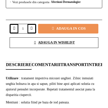
Vezi produsele din categoria
Afectiuni Dermatologice
ADAUGA IN COS
ADAUGA IN WISHLIST
DESCRIERE
COMENTARII
TRANSPORT
INTREBA
Utilizare
: tratament impotriva micozei unghiei. Zilnic inmuiati
unghia bolnava in apa si sapun,
piliti bine apoi aplicati solutia cu
ajutorul pensulei incorporate.
Repetati tratamentul asociat pana la
disparitia ciupercii.
Mentiuni : solutia fiind pe baza de iod pateaza.