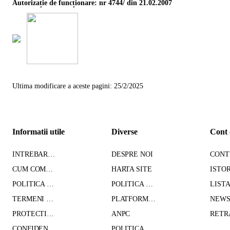
Autorizație de funcționare: nr 4744/ din 21.02.2007
Ultima modificare a aceste pagini: 25/2/2025
Informatii utile
Diverse
Cont 
INTREBARI FRECVENTE
DESPRE NOI
CUM COMAND - TRANSPORT - PLATA
HARTA SITE
POLITICA DE CONFIDENTIALITATE
POLITICA DE RETUR
TERMENI SI CONDITII
PLATFORMA SOL
PROTECTIA DATELOR CU CARACTER PERSONAL
ANPC
CONFIDENTIALITATE GDPR
POLITICA DE COOKIES