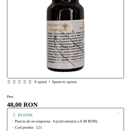
0 opinii
•
Spune-ti opinia
Pret:
48,00 RON
IN STOC
Puncte de recompensa:
4
(echivalentul a 0.48 RON)
Cod produs:
121