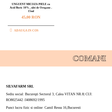
UNGUENT MICOZA PIELE cu
Acid Boric 10% , ulei de Oregano .
15ml
45,00 RON
ADAUGA IN COS
COMANDA
SILVAFARM SRL
Sediu social: Bucureşti Sectorul 3, Calea VITAN NR.8| CUI:
RO8025442 /J408692/1995
Punct lucru fizic si online: Camil Ressu 16,Bucuresti