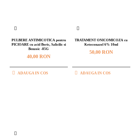
PULBERE ANTIMICOTICA pentru
TRATAMENT ONICOMICOZA cu
PICIOARE cu acid Boric, Salicilic si
Ketoconazol 6% 10ml
Benzoic -85G
50,00 RON
40,00 RON
ADAUGA IN COS
ADAUGA IN COS