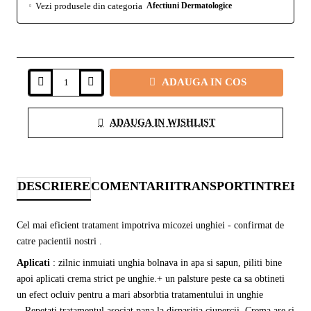
Vezi produsele din categoria
Afectiuni Dermatologice
ADAUGA IN COS
ADAUGA IN WISHLIST
DESCRIERE
COMENTARII
TRANSPORT
INTREBA
Cel mai eficient tratament impotriva micozei unghiei - confirmat de
catre pacientii nostri .
Aplicati
: zilnic inmuiati unghia bolnava
in apa si sapun, piliti bine
apoi aplicati crema strict pe unghie.+ un palsture peste ca sa obtineti
un efect ocluiv pentru a mari absorbtia tratamentului in unghie
.
Repetati tratamentul asociat pana la disparitia ciupercii.
Crema are si