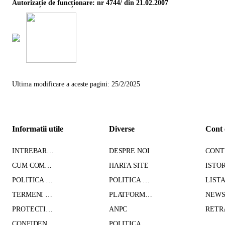
Autorizație de funcționare: nr 4744/ din 21.02.2007
Ultima modificare a aceste pagini: 25/2/2025
Informatii utile
Diverse
Cont 
INTREBARI FRECVENTE
DESPRE NOI
CUM COMAND - TRANSPORT - PLATA
HARTA SITE
POLITICA DE CONFIDENTIALITATE
POLITICA DE RETUR
TERMENI SI CONDITII
PLATFORMA SOL
PROTECTIA DATELOR CU CARACTER PERSONAL
ANPC
CONFIDENTIALITATE GDPR
POLITICA DE COOKIES