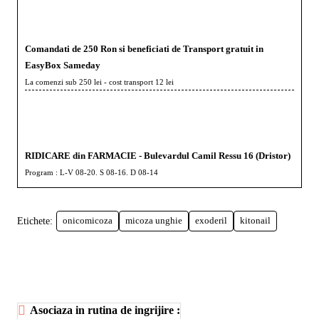
Comandati de 250 Ron si beneficiati de Transport gratuit in
EasyBox Sameday
La comenzi sub 250 lei - cost transport 12 lei
RIDICARE din FARMACIE - Bulevardul Camil Ressu 16 (Dristor)
Program : L-V 08-20. S 08-16. D 08-14
Etichete:
onicomicoza
micoza unghie
exoderil
kitonail
Asociaza in rutina de ingrijire :