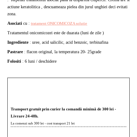
actiune keratolitica , descuameaza pielea din jurul unghiei
deci evitati
zona.
Asociati
cu :
tratament ONICOMICOZA solutie
Tratamentul onicomicozei este de duarata (luni de zile )
Ingrediente
: uree, acid salicilic, acid benzoic, terbinafina
Pastrare
: flacon original, la temperatura 20- 25grade
Folositi
: 6 luni / deschidere
Transport gratuit prin curier la comandă minimă de 300 lei -
Livrare 24-48h.
La comenzi sub 300 lei - cost transport 21 lei