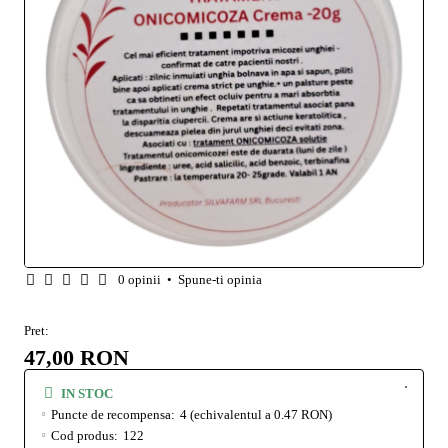
0 opinii
•
Spune-ti opinia
Pret:
47,00 RON
IN STOC
Puncte de recompensa:
4
(echivalentul a 0.47 RON)
Cod produs:
122