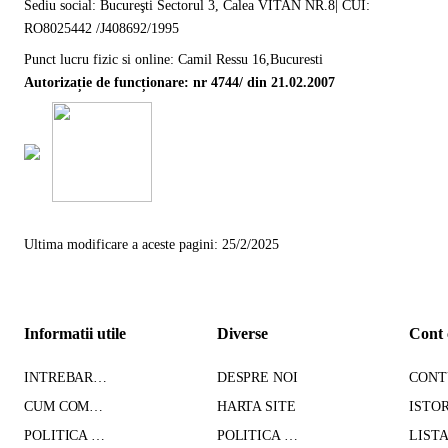
Sediu social: Bucureşti Sectorul 3, Calea VITAN NR.8| CUI:
RO8025442 /J408692/1995
Punct lucru fizic si online: Camil Ressu 16,Bucuresti
Autorizație de funcționare: nr 4744/ din 21.02.2007
Ultima modificare a aceste pagini: 25/2/2025
Informatii utile
Diverse
Cont 
INTREBARI FRECVENTE
DESPRE NOI
CUM COMAND - TRANSPORT - PLATA
HARTA SITE
POLITICA DE CONFIDENTIALITATE
POLITICA DE RETUR