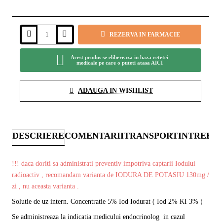
REZERVA IN FARMACIE
Acest produs se elibereaza in baza retetei
medicale pe care o puteti atasa AICI
ADAUGA IN WISHLIST
DESCRIERE
COMENTARII
TRANSPORT
INTREBA
!!! daca doriti sa administrati preventiv impotriva captarii Iodului
radioactiv , recomandam varianta de IODURA DE POTASIU 130mg /
zi , nu aceasta varianta .
Solutie de uz intern.
Concentratie 5% Iod Iodurat ( Iod 2% KI 3% )
Se administreaza la indicatia medicului endocrinolog in cazul