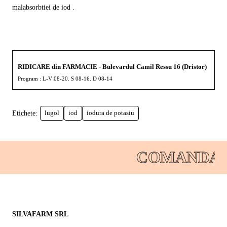
malabsorbtiei de iod .
RIDICARE din FARMACIE - Bulevardul Camil Ressu 16 (Dristor)
Program : L-V 08-20. S 08-16. D 08-14
Etichete:
lugol
iod
iodura de potasiu
COMANDATI
SILVAFARM SRL