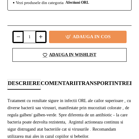
Vezi produsele din categoria
Afectiuni ORL
ADAUGA IN COS
ADAUGA IN WISHLIST
DESCRIERE
COMENTARII
TRANSPORT
INTREBA
Tratament cu rezultate sigure in infectii ORL ale cailor superioare , cu
diverse bacterii sau virusuri, manifestate prin mucozitati colorate , de
regula galben/ galben-verde. Spre diferenta de un antibiotic - la care
bacteria poate dezvolta rezistenta, Argintul actioneaza continuu si
sigur distrugand atat bacteriile cat si virusurile . Recomandam
utilizarea mai ales in cazul copiilor si bebeilor.