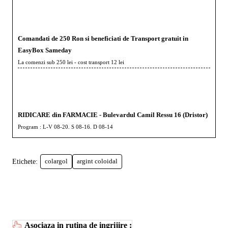
Comandati de 250 Ron si beneficiati de Transport gratuit in
EasyBox Sameday
La comenzi sub 250 lei - cost transport 12 lei
RIDICARE din FARMACIE - Bulevardul Camil Ressu 16 (Dristor)
Program : L-V 08-20. S 08-16. D 08-14
Etichete:
colargol
argint coloidal
Asociaza in rutina de ingrijire :