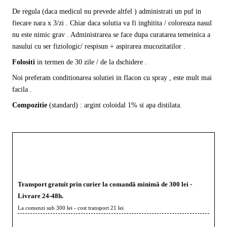
De regula (daca medicul nu prevede altfel ) administrati un puf in
fiecare nara x 3/zi . Chiar daca solutia va fi inghitita / coloreaza nasul
nu este nimic grav . Administrarea se face dupa curatarea temeinica a
nasului cu ser fiziologic/ respisun + aspirarea mucozitatilor .
Folositi
in termen de 30 zile / de la dschidere .
Noi preferam conditionarea solutiei in flacon cu spray , este mult mai
facila .
Compozitie
(standard) : argint coloidal 1% si apa distilata.
Transport gratuit prin curier la comandă minimă de 300 lei -
Livrare 24-48h.
La comenzi sub 300 lei - cost transport 21 lei