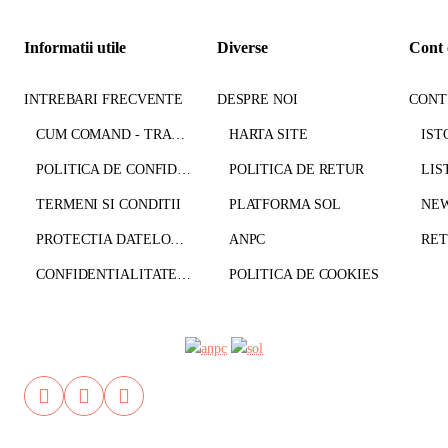
Informatii utile
Diverse
Cont 
INTREBARI FRECVENTE
DESPRE NOI
CONT
CUM COMAND - TRANSPORT - PLATA
HARTA SITE
IST
POLITICA DE CONFIDENTIALITATE
POLITICA DE RETUR
LIS
TERMENI SI CONDITII
PLATFORMA SOL
NE
PROTECTIA DATELOR CU CARACTER PERSONAL
ANPC
CONFIDENTIALITATE GDPR
POLITICA DE COOKIES