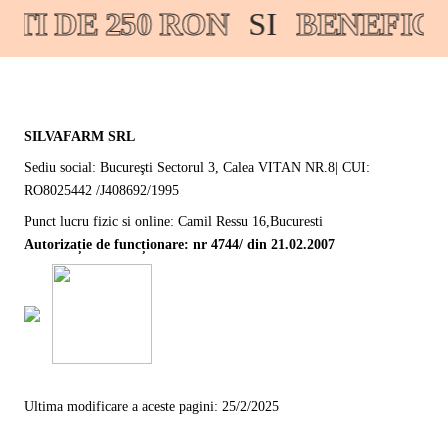
I DE 250 RON
SI
BENEFICI
SILVAFARM SRL
Sediu social: Bucureşti Sectorul 3, Calea VITAN NR.8| CUI:
RO8025442 /J408692/1995
Punct lucru fizic si online: Camil Ressu 16,Bucuresti
Autorizație de funcționare: nr 4744/ din 21.02.2007
Ultima modificare a aceste pagini: 25/2/2025