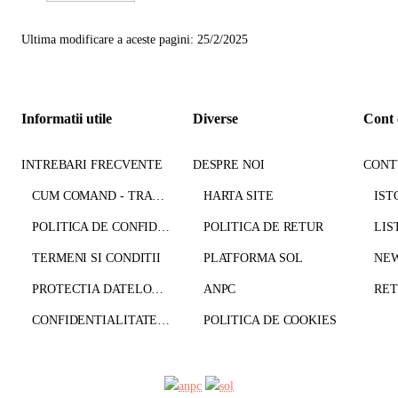
Ultima modificare a aceste pagini: 25/2/2025
Informatii utile
Diverse
Cont 
INTREBARI FRECVENTE
DESPRE NOI
CONT
CUM COMAND - TRANSPORT - PLATA
HARTA SITE
IST
POLITICA DE CONFIDENTIALITATE
POLITICA DE RETUR
LIS
TERMENI SI CONDITII
PLATFORMA SOL
NE
PROTECTIA DATELOR CU CARACTER PERSONAL
ANPC
CONFIDENTIALITATE GDPR
POLITICA DE COOKIES