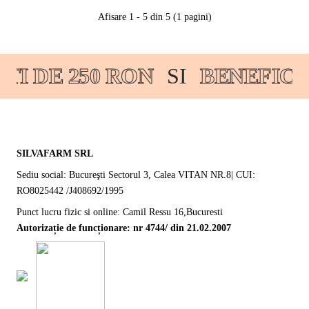
Afisare 1 - 5 din 5 (1 pagini)
I DE 250 RON
SI
BENEFICI
SILVAFARM SRL
Sediu social: Bucureşti Sectorul 3, Calea VITAN NR.8| CUI:
RO8025442 /J408692/1995
Punct lucru fizic si online: Camil Ressu 16,Bucuresti
Autorizație de funcționare: nr 4744/ din 21.02.2007