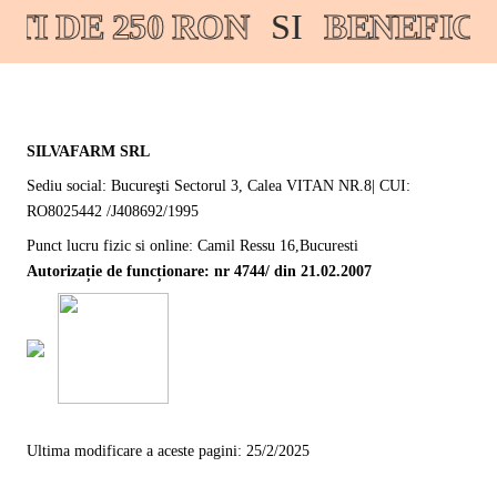
I DE 250 RON
SI
BENEFICI
SILVAFARM SRL
Sediu social: Bucureşti Sectorul 3, Calea VITAN NR.8| CUI:
RO8025442 /J408692/1995
Punct lucru fizic si online: Camil Ressu 16,Bucuresti
Autorizație de funcționare: nr 4744/ din 21.02.2007
Ultima modificare a aceste pagini: 25/2/2025