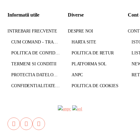
Informatii utile
Diverse
Cont 
INTREBARI FRECVENTE
DESPRE NOI
CONT
CUM COMAND - TRANSPORT - PLATA
HARTA SITE
IST
POLITICA DE CONFIDENTIALITATE
POLITICA DE RETUR
LIS
TERMENI SI CONDITII
PLATFORMA SOL
NE
PROTECTIA DATELOR CU CARACTER PERSONAL
ANPC
CONFIDENTIALITATE GDPR
POLITICA DE COOKIES