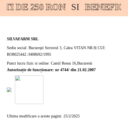
I DE 250 RON
SI
BENEFICI
SILVAFARM SRL
Sediu social: Bucureşti Sectorul 3, Calea VITAN NR.8| CUI:
RO8025442 /J408692/1995
Punct lucru fizic si online: Camil Ressu 16,Bucuresti
Autorizație de funcționare: nr 4744/ din 21.02.2007
Ultima modificare a aceste pagini: 25/2/2025