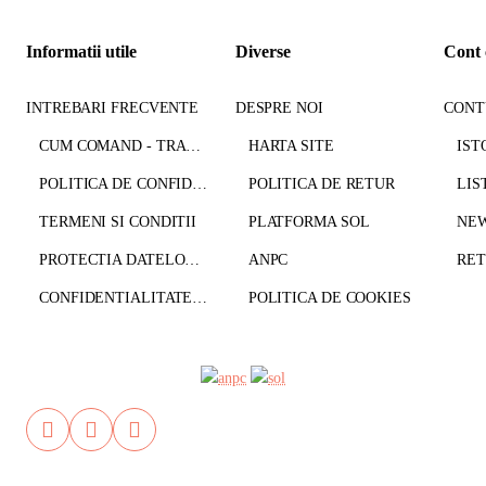
Informatii utile
Diverse
Cont 
INTREBARI FRECVENTE
DESPRE NOI
CONT
CUM COMAND - TRANSPORT - PLATA
HARTA SITE
IST
POLITICA DE CONFIDENTIALITATE
POLITICA DE RETUR
LIS
TERMENI SI CONDITII
PLATFORMA SOL
NE
PROTECTIA DATELOR CU CARACTER PERSONAL
ANPC
CONFIDENTIALITATE GDPR
POLITICA DE COOKIES