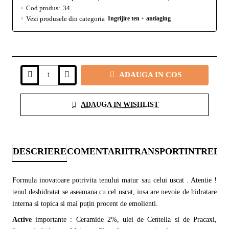
Cod produs:
34
Vezi produsele din categoria
Ingrijire ten + antiaging
ADAUGA IN COS
ADAUGA IN WISHLIST
DESCRIERE
COMENTARII
TRANSPORT
INTREBA
Formula inovatoare potrivita tenului matur sau celui uscat . Atentie !
tenul deshidratat se aseamana cu cel uscat, insa are nevoie de hidratare
interna si topica si mai puțin procent de emolienti.
Active
importante : Ceramide 2%, ulei de Centella si de Pracaxi,