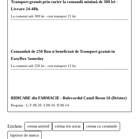
Transport gratuit prin curier la comandă minimă de 300 lei -
Livrare 24-48h.
La comenzi sub 300 lei - cost transport 21 lei
Comandati de 250 Ron si beneficiati de Transport gratuit in
EasyBox Sameday
La comenzi sub 250 lei - cost transport 12 lei
RIDICARE din FARMACIE - Bulevardul Camil Ressu 16 (Dristor)
Program : L-V 08-20. S 08-16. D 08-14
Etichete:
crema antirid
crema ten uscat
crema cu ceramide
laptisor de matca