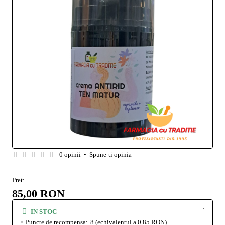
0 opinii
•
Spune-ti opinia
Pret:
85,00 RON
IN STOC
Puncte de recompensa:
8
(echivalentul a 0.85 RON)