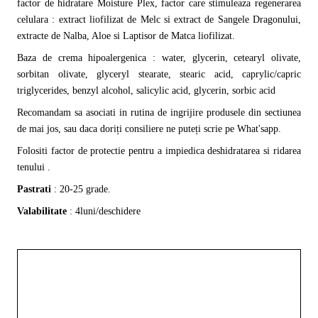
factor de hidratare Moisture Plex, factor care stimuleaza regenerarea
celulara : extract liofilizat de Melc si extract de Sangele Dragonului,
extracte de Nalba, Aloe si Laptisor de Matca liofilizat.
Baza de crema hipoalergenica : water, glycerin,
cetearyl olivate,
sorbitan olivate,
glyceryl stearate, stearic acid,
caprylic/capric
triglycerides,
benzyl alcohol, salicylic acid, glycerin, sorbic acid
Recomandam sa asociati in rutina de ingrijire produsele din sectiunea
de mai jos, sau daca doriți consiliere ne puteți scrie pe What'sapp.
Folositi factor de protectie pentru a impiedica deshidratarea si ridarea
tenului .
Pastrati
: 20-25 grade.
Valabilitate
: 4luni/deschidere