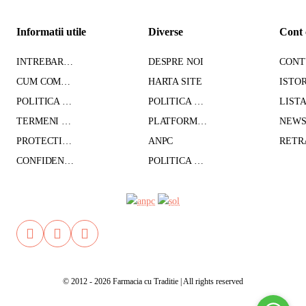
Informatii utile
Diverse
Cont 
INTREBARI FRECVENTE
DESPRE NOI
CUM COMAND - TRANSPORT - PLATA
HARTA SITE
POLITICA DE CONFIDENTIALITATE
POLITICA DE RETUR
TERMENI SI CONDITII
PLATFORMA SOL
PROTECTIA DATELOR CU CARACTER PERSONAL
ANPC
CONFIDENTIALITATE GDPR
POLITICA DE COOKIES
© 2012 - 2026 Farmacia cu Traditie | All rights reserved